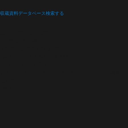
収蔵資料データベース
検索する
歴史
文書・記録・絵図
選挙粛正運動要綱
資料群名
笹木野春日神社文書
資料番号
笹木野春日神社文書1008-48-03
年代
(昭和10年8月9日)＜1935年＞
作者・発給者・発行者
(松茂村選挙粛正笹木野班長山本喜蔵)
宛て所
形態
状
寸法
24.4×33.3
備考
5枚