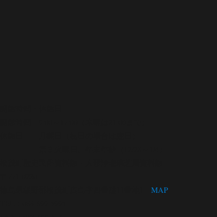
開館時間・休館日
開館時間 9:00～17:00（木曜は21:00まで）
休館日 月曜日（祝日の場合は翌日）
第３火曜日、年末年始（12/28～1/4）
松茂町歴史民俗資料館・人形浄瑠璃芝居資料館
〒771-0220
徳島県板野郡松茂町広島字四番越11番地1
MAP
TEL：088-699-5995
FAX：088-699-5767