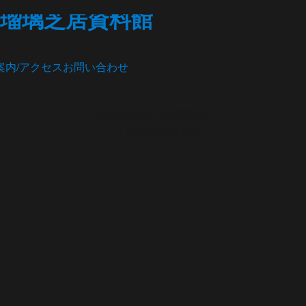
瑠璃芝居資料館
案内/アクセス
お問い合わせ
松茂町歴史民俗資料館
・人形浄瑠璃芝居館