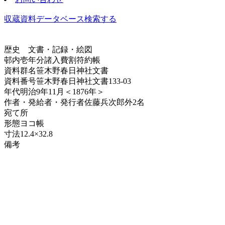
収蔵資料データベース
検索する
歴史
文書・記録・絵図
邨内壱年分諸入費割符約帳
資料群名
笹木野春日神社文書
資料番号
笹木野春日神社文書133-03
年代
明治9年11月＜1876年＞
作者・発給者・発行者
佐藤兵次郎外2名
宛て所
形態
ヨコ帳
寸法
12.4×32.8
備考