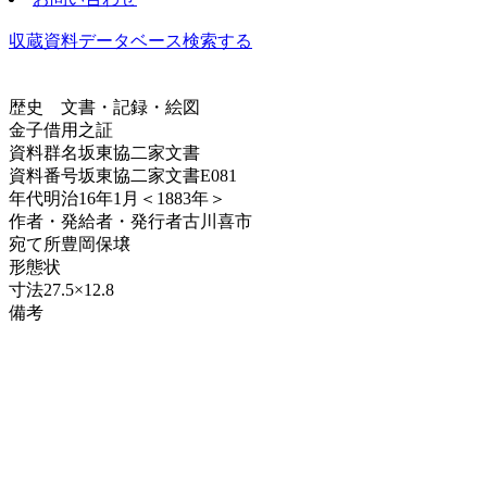
収蔵資料データベース
検索する
歴史
文書・記録・絵図
金子借用之証
資料群名
坂東協二家文書
資料番号
坂東協二家文書E081
年代
明治16年1月＜1883年＞
作者・発給者・発行者
古川喜市
宛て所
豊岡保壌
形態
状
寸法
27.5×12.8
備考