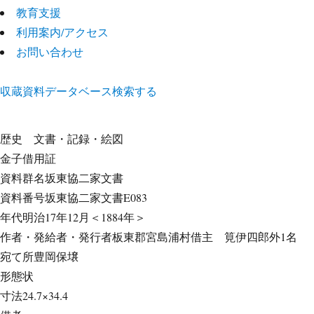
教育支援
利用案内/アクセス
お問い合わせ
収蔵資料データベース
検索する
歴史
文書・記録・絵図
金子借用証
資料群名
坂東協二家文書
資料番号
坂東協二家文書E083
年代
明治17年12月＜1884年＞
作者・発給者・発行者
板東郡宮島浦村借主 筧伊四郎外1名
宛て所
豊岡保壌
形態
状
寸法
24.7×34.4