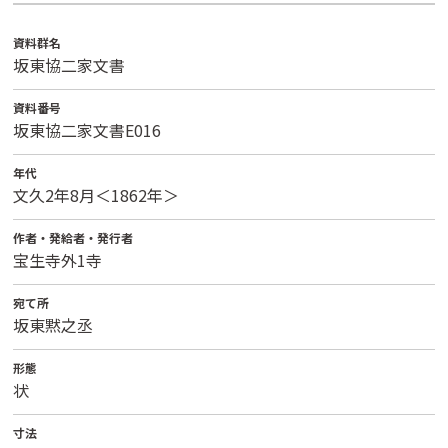
資料群名
坂東協二家文書
資料番号
坂東協二家文書E016
年代
文久2年8月＜1862年＞
作者・発給者・発行者
宝生寺外1寺
宛て所
坂東黙之丞
形態
状
寸法