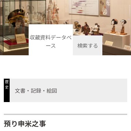
収蔵資料データベ
ース
検索する
歴
史
文書・記録・絵図
預り申米之事