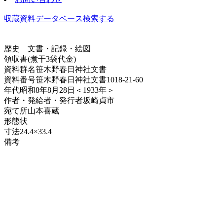
収蔵資料データベース
検索する
歴史
文書・記録・絵図
領収書(煮干3袋代金)
資料群名
笹木野春日神社文書
資料番号
笹木野春日神社文書1018-21-60
年代
昭和8年8月28日＜1933年＞
作者・発給者・発行者
坂崎貞市
宛て所
山本喜蔵
形態
状
寸法
24.4×33.4
備考