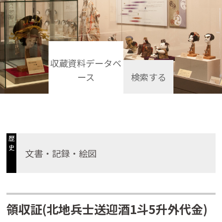
収蔵資料データベ
ース
検索する
歴
史
文書・記録・絵図
領収証(北地兵士送迎酒1斗5升外代金)