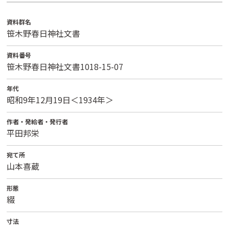
資料群名
笹木野春日神社文書
資料番号
笹木野春日神社文書1018-15-07
年代
昭和9年12月19日＜1934年＞
作者・発給者・発行者
平田邦栄
宛て所
山本喜蔵
形態
綴
寸法