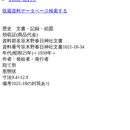
収蔵資料データベース
検索する
歴史
文書・記録・絵図
領収証(商品代金)
資料群名
笹木野春日神社文書
資料番号
笹木野春日神社文書1021-18-34
年代
(昭和25年)＜1950年＞
作者・発給者・発行者
宛て所
形態
状
寸法
9.4×12.9
備考
1021-18の封筒あり