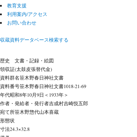
教育支援
利用案内/アクセス
お問い合わせ
収蔵資料データベース
検索する
歴史
文書・記録・絵図
領収証(太鼓皮張替代金)
資料群名
笹木野春日神社文書
資料番号
笹木野春日神社文書1018-21-69
年代
昭和8年10月9日＜1933年＞
作者・発給者・発行者
吉成村吉崎悦五郎
宛て所
笹木野惣代山本喜蔵
形態
状
寸法
24.3×32.8