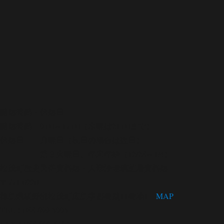
開館時間・休館日
開館時間 9:00～17:00（木曜は21:00まで）
休館日 月曜日（祝日の場合は翌日）
第３火曜日、年末年始（12/28～1/4）
松茂町歴史民俗資料館・人形浄瑠璃芝居資料館
〒771-0220
徳島県板野郡松茂町広島字四番越11番地1
MAP
TEL：088-699-5995
FAX：088-699-5767