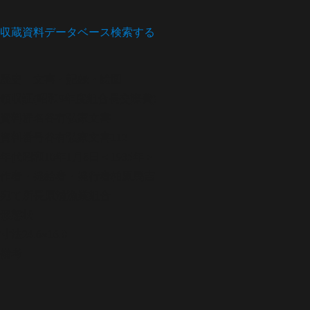
収蔵資料データベース
検索する
歴史
文書・記録・絵図
領収証(昭和9年度組合長交際費)
資料群名
谷有弘家文書
資料番号
谷有弘家文書112
年代
昭和10年1月8日＜1935年＞
作者・発給者・発行者
柏原馬吉
宛て所
長原浦漁業組合
形態
状
寸法
24.6×16.0
備考