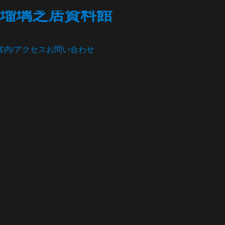
瑠璃芝居資料館
案内/アクセス
お問い合わせ
松茂町歴史民俗資料館
・人形浄瑠璃芝居館