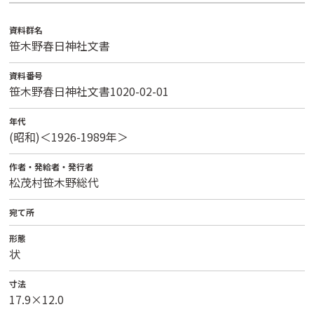
資料群名
笹木野春日神社文書
資料番号
笹木野春日神社文書1020-02-01
年代
(昭和)＜1926-1989年＞
作者・発給者・発行者
松茂村笹木野総代
宛て所
形態
状
寸法
17.9×12.0