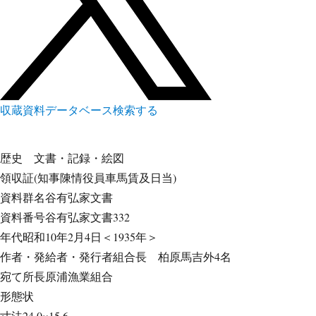
収蔵資料データベース
検索する
歴史
文書・記録・絵図
領収証(知事陳情役員車馬賃及日当)
資料群名
谷有弘家文書
資料番号
谷有弘家文書332
年代
昭和10年2月4日＜1935年＞
作者・発給者・発行者
組合長 柏原馬吉外4名
宛て所
長原浦漁業組合
形態
状
寸法
24.0×15.6