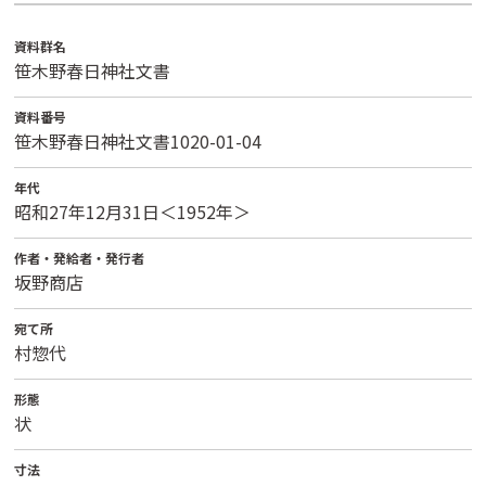
資料群名
笹木野春日神社文書
資料番号
笹木野春日神社文書1020-01-04
年代
昭和27年12月31日＜1952年＞
作者・発給者・発行者
坂野商店
宛て所
村惣代
形態
状
寸法