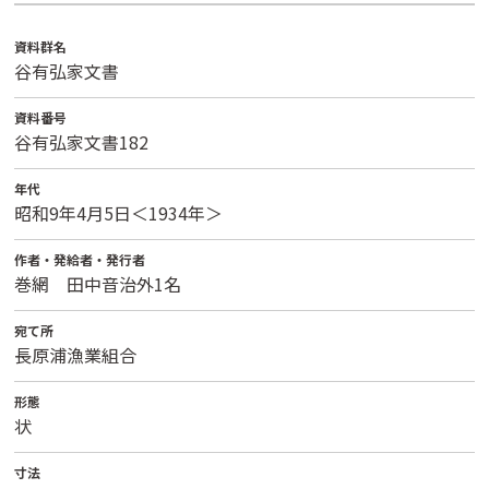
資料群名
谷有弘家文書
資料番号
谷有弘家文書182
年代
昭和9年4月5日＜1934年＞
作者・発給者・発行者
巻網 田中音治外1名
宛て所
長原浦漁業組合
形態
状
寸法