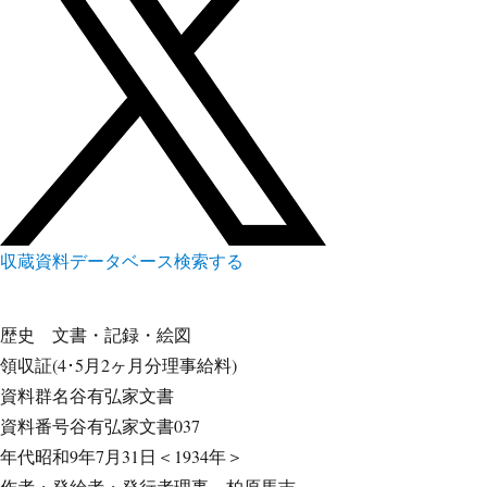
収蔵資料データベース
検索する
歴史
文書・記録・絵図
領収証(4･5月2ヶ月分理事給料)
資料群名
谷有弘家文書
資料番号
谷有弘家文書037
年代
昭和9年7月31日＜1934年＞
作者・発給者・発行者
理事 柏原馬吉