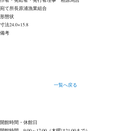
宛て所
長原浦漁業組合
形態
状
寸法
24.0×15.8
備考
一覧へ戻る
開館時間・休館日
開館時間 9:00～17:00（木曜は21:00まで）