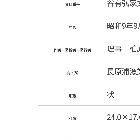
谷有弘家文
資料番号
昭和9年9
年代
理事 柏
作者・発給者・発行者
長原浦漁
宛て所
状
形態
24.0×17.
寸法