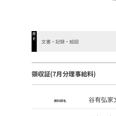
歴
史
文書・記録・絵図
領収証(7月分理事給料)
谷有弘家
資料群名