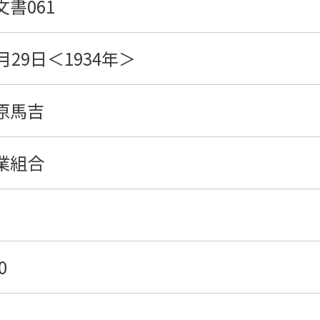
書061
月29日＜1934年＞
原馬吉
業組合
0