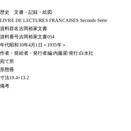
歴史
文書・記録・絵図
LIVRE DE LECTURES FRANCAISES Seconde Serie
資料群名
吉岡裕家文書
資料番号
吉岡裕家文書054
年代
昭和10年4月1日＜1935年＞
作者・発給者・発行者
編:内藤濯/発行:白水社
宛て所
形態
冊
寸法
19.4×13.2
備考