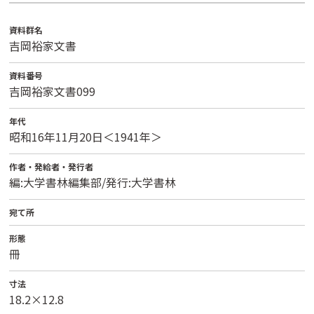
資料群名
吉岡裕家文書
資料番号
吉岡裕家文書099
年代
昭和16年11月20日＜1941年＞
作者・発給者・発行者
編:大学書林編集部/発行:大学書林
宛て所
形態
冊
寸法
18.2×12.8