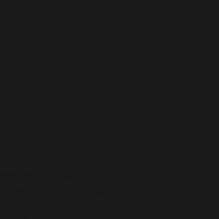
備考
開館時間・休館日
開館時間 9:00～17:00（木曜は21:00まで）
休館日 月曜日（祝日の場合は翌日）
第３火曜日、年末年始（12/28～1/4）
松茂町歴史民俗資料館・人形浄瑠璃芝居資料館