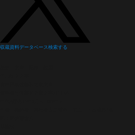
収蔵資料データベース
検索する
歴史
文書・記録・絵図
借用証文之事
資料群名
佐藤和之家文書
資料番号
佐藤和之家文書3111-09
年代
(明治)15年8月＜1882年＞
作者・発給者・発行者
広島浦村 借主日下吉蔵外1名
宛て所
佐藤惣八
形態
状
寸法
27.3×19.9