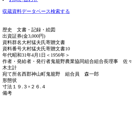
収蔵資料データベース
検索する
歴史
文書・記録・絵図
出資証券(金3,000円)
資料群名
大村猛夫氏寄贈文書
資料番号
大村猛夫氏寄贈文書10
年代
昭和31年4月1日＜1956年＞
作者・発給者・発行者
鬼籠野農業協同組合組合長理事 佐々
木主計
宛て所
名西郡神山町鬼籠野 組合員 森一郎
形態
状
寸法
１９.３×２６.４
備考