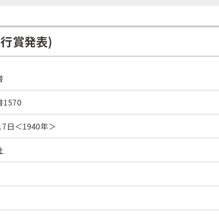
行賞発表)
書
1570
17日＜1940年＞
社