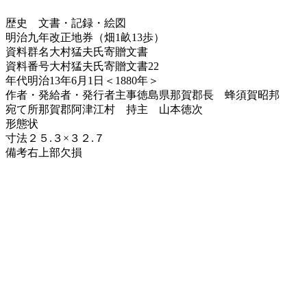
歴史
文書・記録・絵図
明治九年改正地券（畑1畝13歩）
資料群名
大村猛夫氏寄贈文書
資料番号
大村猛夫氏寄贈文書22
年代
明治13年6月1日＜1880年＞
作者・発給者・発行者
主事徳島県那賀郡長 蜂須賀昭邦
宛て所
那賀郡阿津江村 持主 山本徳次
形態
状
寸法
２５.３×３２.７
備考
右上部欠損