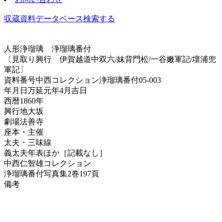
収蔵資料データベース
検索する
人形浄瑠璃
浄瑠璃番付
〔見取り興行 伊賀越道中双六/妹背門松/一谷嫩軍記/壇浦兜
軍記〕
資料番号
中西コレクション浄瑠璃番付05-003
年月日
万延元年4月吉日
西暦
1860年
興行地
大坂
劇場
法善寺
座本・主催
太夫・三味線
義太夫年表ほか
［記載なし］
中西仁智雄コレクション
浄瑠璃番付写真集
2巻197頁
備考