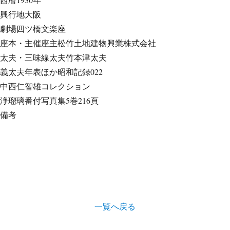
興行地
大阪
劇場
四ツ橋文楽座
座本・主催
座主松竹土地建物興業株式会社
太夫・三味線
太夫竹本津太夫
義太夫年表ほか
昭和記録022
中西仁智雄コレクション
浄瑠璃番付写真集
5巻216頁
備考
一覧へ戻る