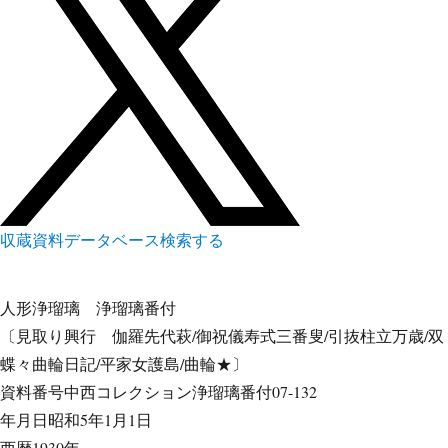
収蔵資料データベース
検索する
人形浄瑠璃
浄瑠璃番付
〔見取り興行 伽羅先代萩/御祝儀寿式三番叟/引抜柱立万歳/双
蝶々曲輪日記/平家女護島/曲輪★〕
資料番号
中西コレクション浄瑠璃番付07-132
年月日
昭和5年1月1日
西暦
1930年