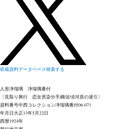
収蔵資料データベース
検索する
人形浄瑠璃
浄瑠璃番付
〔見取り興行 恋女房染分手綱/近頃河原の達引〕
資料番号
中西コレクション浄瑠璃番付06-071
年月日
大正13年5月22日
西暦
1924年
興行地
京都