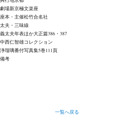
劇場
新京極文楽座
座本・主催
松竹合名社
太夫・三味線
義太夫年表ほか
大正篇386・387
中西仁智雄コレクション
浄瑠璃番付写真集
5巻111頁
備考
一覧へ戻る