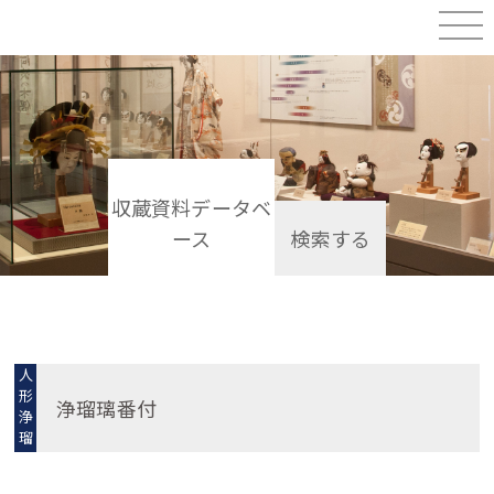
収蔵資料データベ
ース
検索する
人
形
浄瑠璃番付
浄
瑠
璃