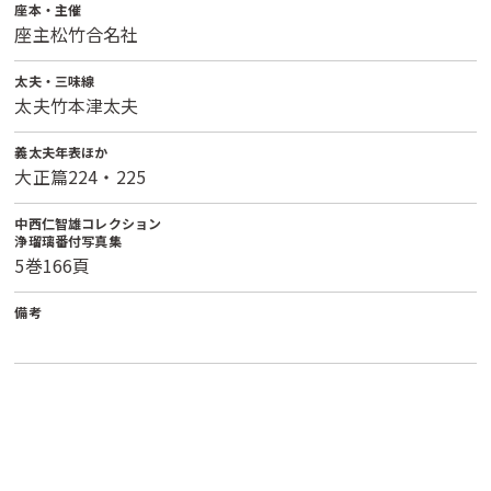
座本・主催
座主松竹合名社
太夫・三味線
太夫竹本津太夫
義太夫年表ほか
大正篇224・225
中西仁智雄コレクション
浄瑠璃番付写真集
5巻166頁
備考