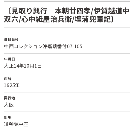
〔見取り興行 本朝廿四孝/伊賀越道中
双六/心中紙屋治兵衛/壇浦兜軍記〕
資料番号
中西コレクション浄瑠璃番付07-105
年月日
大正14年10月1日
西暦
1925年
興行地
大阪
劇場
道頓堀中座