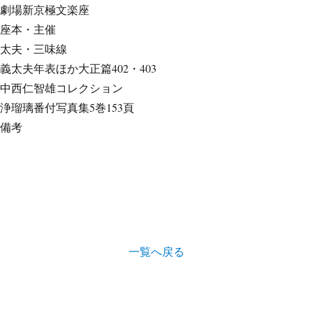
劇場
新京極文楽座
座本・主催
太夫・三味線
義太夫年表ほか
大正篇402・403
中西仁智雄コレクション
浄瑠璃番付写真集
5巻153頁
備考
一覧へ戻る