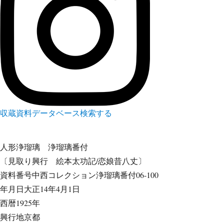
収蔵資料データベース
検索する
人形浄瑠璃
浄瑠璃番付
〔見取り興行 絵本太功記/恋娘昔八丈〕
資料番号
中西コレクション浄瑠璃番付06-100
年月日
大正14年4月1日
西暦
1925年
興行地
京都