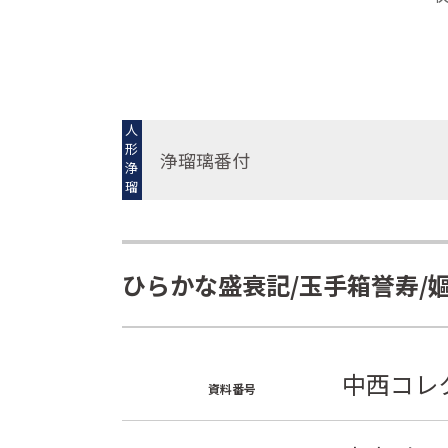
人
形
浄瑠璃番付
浄
瑠
璃
ひらかな盛衰記/玉手箱誉寿/
中西コレク
資料番号