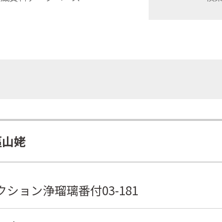
嫗山姥
ション浄瑠璃番付03-181