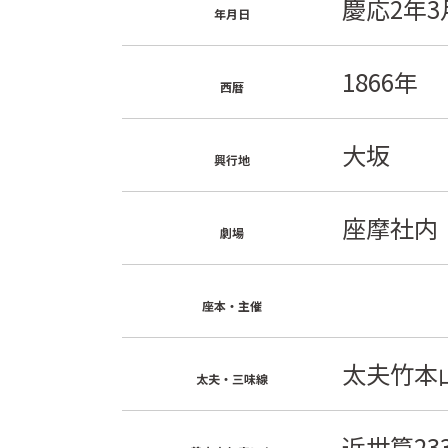
慶応2年
年月日
1866年
西暦
大坂
興行地
座摩社内
劇場
座本・主催
太夫竹本
太夫・三味線
近世篇23