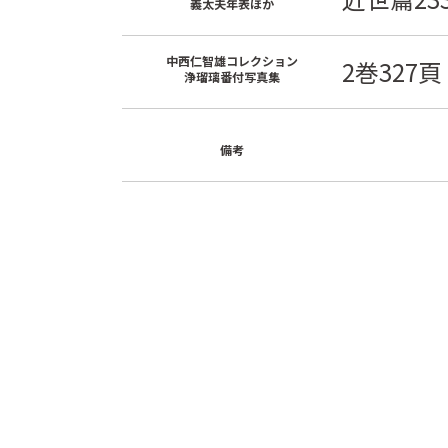
義太夫年表ほか
中西仁智雄コレクション
2巻327頁
浄瑠璃番付写真集
備考