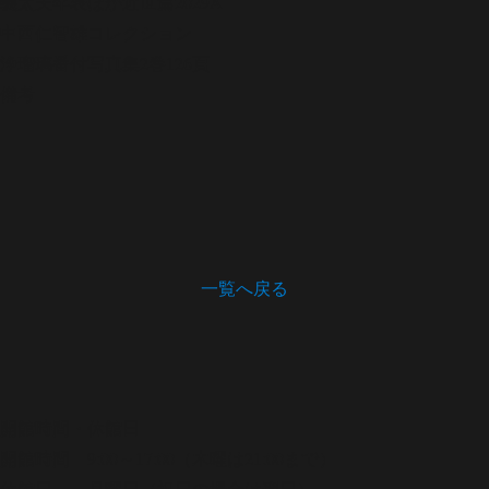
義太夫年表ほか
近世篇2029A
中西仁智雄コレクション
浄瑠璃番付写真集
2巻126頁
備考
一覧へ戻る
開館時間・休館日
開館時間 9:00～17:00（木曜は21:00まで）
休館日 月曜日（祝日の場合は翌日）