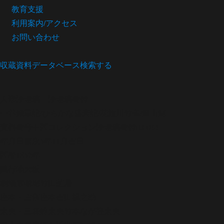
教育支援
利用案内/アクセス
お問い合わせ
収蔵資料データベース
検索する
人形浄瑠璃
浄瑠璃番付
一谷嫩軍記/ひらかな盛衰記/花旅川竹雀/嫗山姥
資料番号
中西コレクション浄瑠璃番付03-044
年月日
嘉永5年11月吉日
西暦
1852年
興行地
大坂
劇場
道頓堀竹田芝居
座本・主催
座本吉田福之助
太夫・三味線
太夫竹本なが登太夫