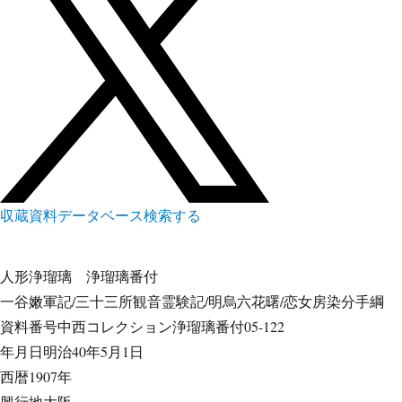
収蔵資料データベース
検索する
人形浄瑠璃
浄瑠璃番付
一谷嫩軍記/三十三所観音霊験記/明烏六花曙/恋女房染分手綱
資料番号
中西コレクション浄瑠璃番付05-122
年月日
明治40年5月1日
西暦
1907年
興行地
大阪