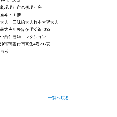
劇場
堀江市の側堀江座
座本・主催
太夫・三味線
太夫竹本大隅太夫
義太夫年表ほか
明治篇4055
中西仁智雄コレクション
浄瑠璃番付写真集
4巻203頁
備考
一覧へ戻る