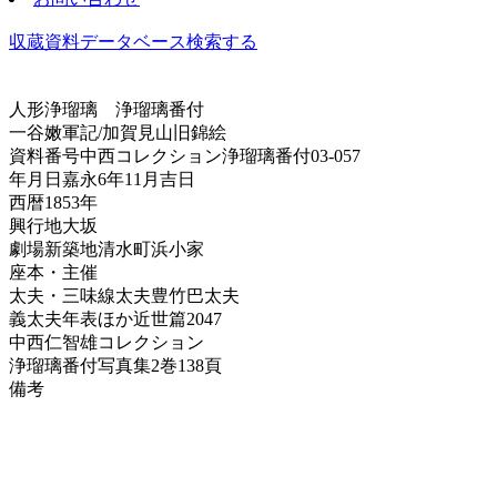
収蔵資料データベース
検索する
人形浄瑠璃
浄瑠璃番付
一谷嫩軍記/加賀見山旧錦絵
資料番号
中西コレクション浄瑠璃番付03-057
年月日
嘉永6年11月吉日
西暦
1853年
興行地
大坂
劇場
新築地清水町浜小家
座本・主催
太夫・三味線
太夫豊竹巴太夫
義太夫年表ほか
近世篇2047
中西仁智雄コレクション
浄瑠璃番付写真集
2巻138頁
備考