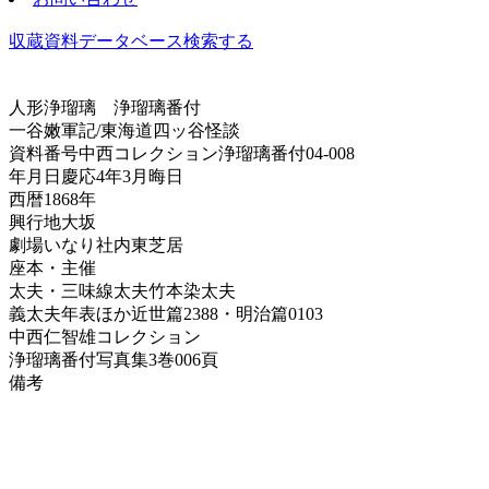
収蔵資料データベース
検索する
人形浄瑠璃
浄瑠璃番付
一谷嫩軍記/東海道四ッ谷怪談
資料番号
中西コレクション浄瑠璃番付04-008
年月日
慶応4年3月晦日
西暦
1868年
興行地
大坂
劇場
いなり社内東芝居
座本・主催
太夫・三味線
太夫竹本染太夫
義太夫年表ほか
近世篇2388・明治篇0103
中西仁智雄コレクション
浄瑠璃番付写真集
3巻006頁
備考