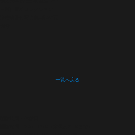
義太夫年表ほか
明治篇2052
中西仁智雄コレクション
浄瑠璃番付写真集
4巻067頁
備考
一覧へ戻る
開館時間・休館日
開館時間 9:00～17:00（木曜は21:00まで）
休館日 月曜日（祝日の場合は翌日）