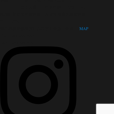
第３火曜日、年末年始（12/28～1/4）
松茂町歴史民俗資料館・人形浄瑠璃芝居資料館
〒771-0220
徳島県板野郡松茂町広島字四番越11番地1
MAP
TEL：088-699-5995
FAX：088-699-5767