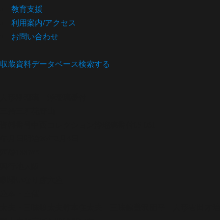
教育支援
利用案内/アクセス
お問い合わせ
収蔵資料データベース
検索する
人形浄瑠璃
浄瑠璃番付
三拾三所花野山
資料番号
中西コレクション浄瑠璃番付05-061
年月日
明治20年2月4日
西暦
1887年
興行地
大阪
劇場
いなり彦六座
座本・主催
太夫・三味線
太夫竹本住太夫 三味線豊沢団平 人形吉田才治