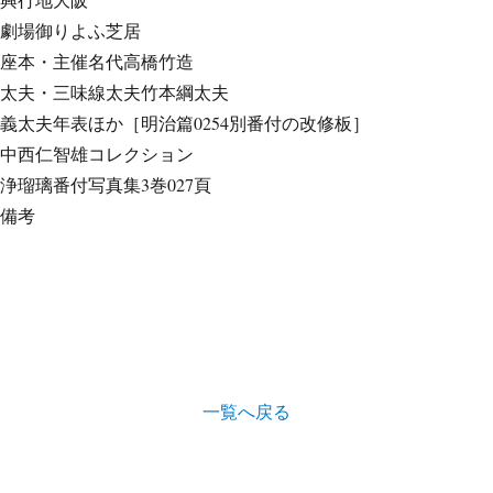
劇場
御りよふ芝居
座本・主催
名代高橋竹造
太夫・三味線
太夫竹本綱太夫
義太夫年表ほか
［明治篇0254別番付の改修板］
中西仁智雄コレクション
浄瑠璃番付写真集
3巻027頁
備考
一覧へ戻る