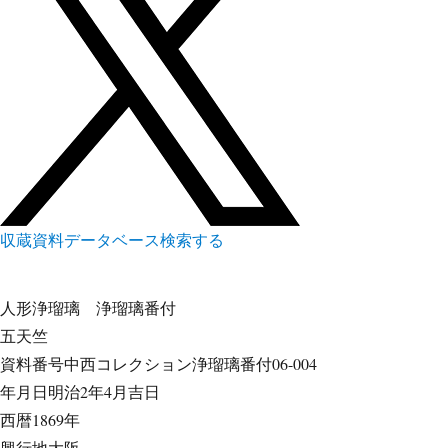
収蔵資料データベース
検索する
人形浄瑠璃
浄瑠璃番付
五天竺
資料番号
中西コレクション浄瑠璃番付06-004
年月日
明治2年4月吉日
西暦
1869年
興行地
大阪