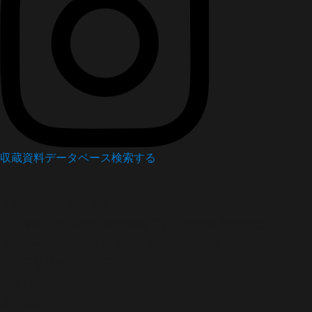
収蔵資料データベース
検索する
人形浄瑠璃
浄瑠璃番付
仮名手本忠臣蔵/勢州阿漕浦/紙子仕立両面鑑/融通大念仏
資料番号
中西コレクション浄瑠璃番付03-009
年月日
弘化2年8月吉日
西暦
1845年
興行地
京