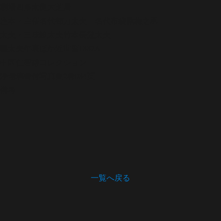
劇場
四条南側大芝居
座本・主催
名代都万太夫 名代布袋屋梅之丞
太夫・三味線
太夫竹本長登太夫
義太夫年表ほか
近世篇1882A
中西仁智雄コレクション
浄瑠璃番付写真集
2巻084頁
備考
一覧へ戻る