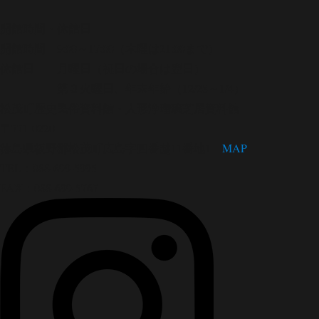
開館時間・休館日
開館時間 9:00～17:00（木曜は21:00まで）
休館日 月曜日（祝日の場合は翌日）
第３火曜日、年末年始（12/28～1/4）
松茂町歴史民俗資料館・人形浄瑠璃芝居資料館
〒771-0220
徳島県板野郡松茂町広島字四番越11番地1
MAP
TEL：088-699-5995
FAX：088-699-5767