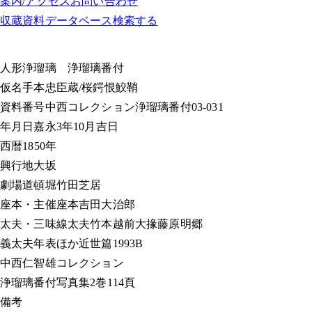
案内/アクセス
お問い合わせ
収蔵資料データベース
検索する
人形浄瑠璃
浄瑠璃番付
仮名手本忠臣蔵/桜鍔恨鮫鞘
資料番号
中西コレクション浄瑠璃番付03-031
年月日
嘉永3年10月吉日
西暦
1850年
興行地
大坂
劇場
道頓堀竹田芝居
座本・主催
座本吉田大治郎
太夫・三味線
太夫竹本越前大掾藤原明郷
義太夫年表ほか
近世篇1993B
中西仁智雄コレクション
浄瑠璃番付写真集
2巻114頁
備考