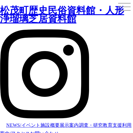
松茂町歴史民俗資料館・人形
浄瑠璃芝居資料館
NEWS/イベント
施設概要
展示案内
調査・研究
教育支援
利用