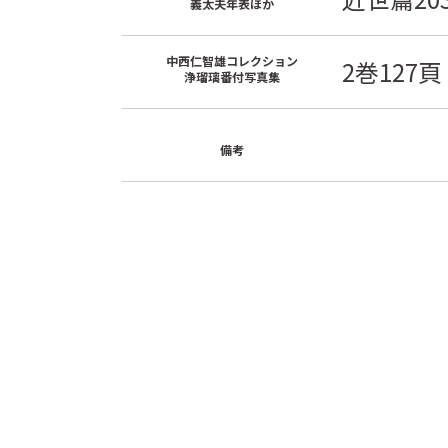
義太夫年表ほか
中西仁智雄コレクション
2巻127頁
浄瑠璃番付写真集
備考