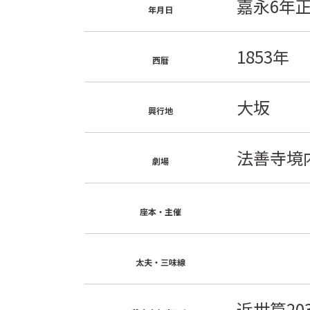
嘉永6年
年月日
1853年
西暦
大坂
興行地
法善寺境
劇場
座本・主催
太夫・三味線
近世篇20