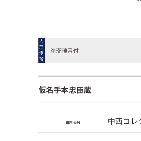
人
形
浄瑠璃番付
浄
瑠
璃
仮名手本忠臣蔵
中西コレク
資料番号