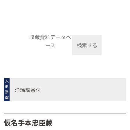
収蔵資料データベ
ース
検索する
人
形
浄瑠璃番付
浄
瑠
璃
仮名手本忠臣蔵