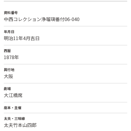
資料番号
中西コレクション浄瑠璃番付06-040
年月日
明治11年4月吉日
西暦
1878年
興行地
大阪
劇場
大江橋席
座本・主催
太夫・三味線
太夫竹本山四郎