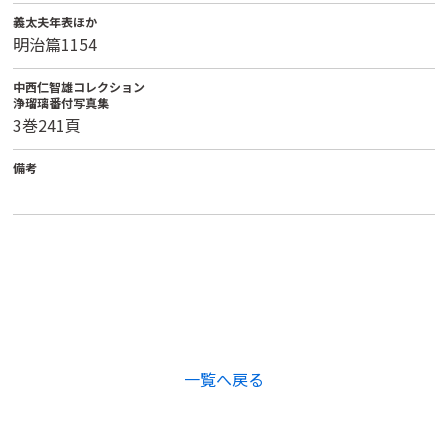
義太夫年表ほか
明治篇1154
中西仁智雄コレクション
浄瑠璃番付写真集
3巻241頁
備考
一覧へ戻る