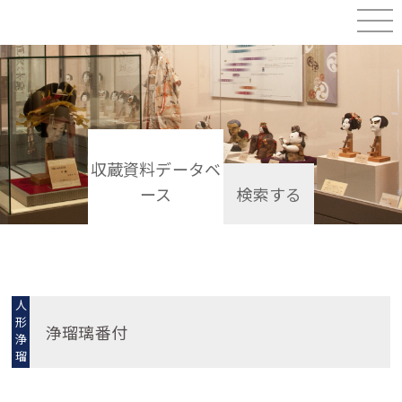
収蔵資料データベ
ース
検索する
人
形
浄瑠璃番付
浄
瑠
璃