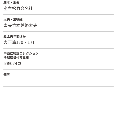
座本・主催
座主松竹合名社
太夫・三味線
太夫竹本越路太夫
義太夫年表ほか
大正篇170・171
中西仁智雄コレクション
浄瑠璃番付写真集
5巻074頁
備考