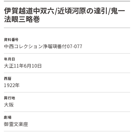
伊賀越道中双六/近頃河原の達引/鬼一
法眼三略巻
資料番号
中西コレクション浄瑠璃番付07-077
年月日
大正11年6月10日
西暦
1922年
興行地
大阪
劇場
御霊文楽座