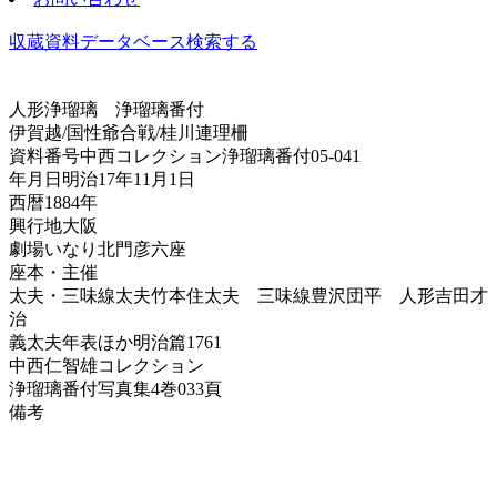
収蔵資料データベース
検索する
人形浄瑠璃
浄瑠璃番付
伊賀越/国性爺合戦/桂川連理柵
資料番号
中西コレクション浄瑠璃番付05-041
年月日
明治17年11月1日
西暦
1884年
興行地
大阪
劇場
いなり北門彦六座
座本・主催
太夫・三味線
太夫竹本住太夫 三味線豊沢団平 人形吉田才
治
義太夫年表ほか
明治篇1761
中西仁智雄コレクション
浄瑠璃番付写真集
4巻033頁
備考