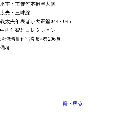
座本・主催
竹本摂津大掾
太夫・三味線
義太夫年表ほか
大正篇044・045
中西仁智雄コレクション
浄瑠璃番付写真集
4巻296頁
備考
一覧へ戻る