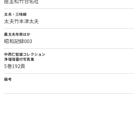
座主松竹合名社
太夫・三味線
太夫竹本津太夫
義太夫年表ほか
昭和記録003
中西仁智雄コレクション
浄瑠璃番付写真集
5巻192頁
備考