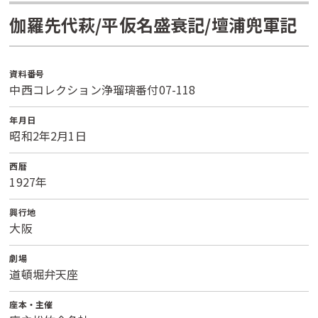
伽羅先代萩/平仮名盛衰記/壇浦兜軍記
資料番号
中西コレクション浄瑠璃番付07-118
年月日
昭和2年2月1日
西暦
1927年
興行地
大阪
劇場
道頓堀弁天座
座本・主催