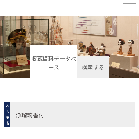
収蔵資料データベ
ース
検索する
人
形
浄瑠璃番付
浄
瑠
璃