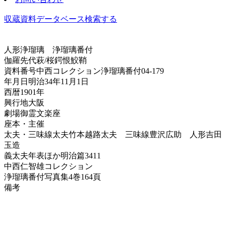
収蔵資料データベース
検索する
人形浄瑠璃
浄瑠璃番付
伽羅先代萩/桜鍔恨鮫鞘
資料番号
中西コレクション浄瑠璃番付04-179
年月日
明治34年11月1日
西暦
1901年
興行地
大阪
劇場
御霊文楽座
座本・主催
太夫・三味線
太夫竹本越路太夫 三味線豊沢広助 人形吉田
玉造
義太夫年表ほか
明治篇3411
中西仁智雄コレクション
浄瑠璃番付写真集
4巻164頁
備考