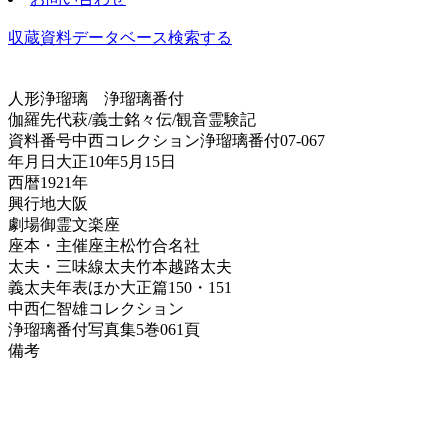
収蔵資料データベース
検索する
人形浄瑠璃
浄瑠璃番付
伽羅先代萩/義士銘々伝/観音霊験記
資料番号
中西コレクション浄瑠璃番付07-067
年月日
大正10年5月15日
西暦
1921年
興行地
大阪
劇場
御霊文楽座
座本・主催
座主松竹合名社
太夫・三味線
太夫竹本越路太夫
義太夫年表ほか
大正篇150・151
中西仁智雄コレクション
浄瑠璃番付写真集
5巻061頁
備考