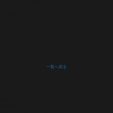
義太夫年表ほか
明治篇1061
中西仁智雄コレクション
浄瑠璃番付写真集
3巻231頁
備考
一覧へ戻る
開館時間・休館日
開館時間 9:00～17:00（木曜は21:00まで）
休館日 月曜日（祝日の場合は翌日）