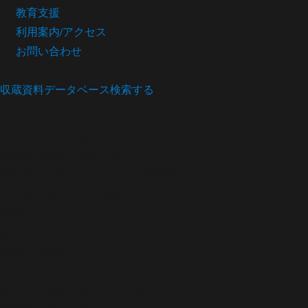
教育支援
利用案内/アクセス
お問い合わせ
収蔵資料データベース
検索する
人形浄瑠璃
浄瑠璃番付
伽羅先代萩/花上野誉石碑
資料番号
中西コレクション浄瑠璃番付06-036
年月日
明治10年11月吉日
西暦
1877年
興行地
大阪
劇場
大江橋席
座本・主催
太夫・三味線
太夫竹本山四郎