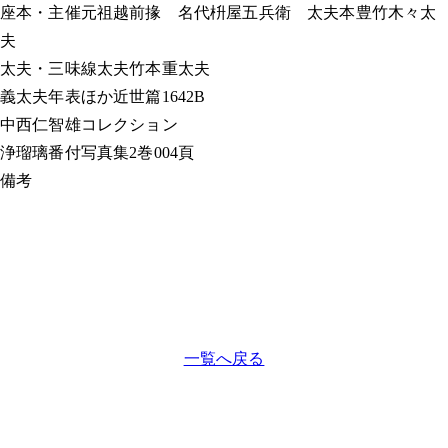
座本・主催
元祖越前掾 名代枡屋五兵衛 太夫本豊竹木々太
夫
太夫・三味線
太夫竹本重太夫
義太夫年表ほか
近世篇1642B
中西仁智雄コレクション
浄瑠璃番付写真集
2巻004頁
備考
一覧へ戻る