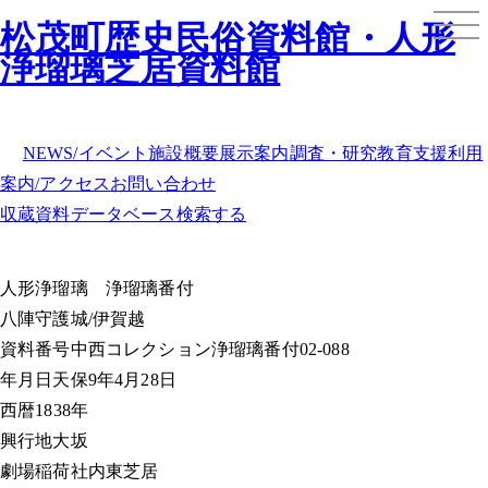
松茂町歴史民俗資料館・人形
浄瑠璃芝居資料館
NEWS/イベント
施設概要
展示案内
調査・研究
教育支援
利用
案内/アクセス
お問い合わせ
収蔵資料データベース
検索する
人形浄瑠璃
浄瑠璃番付
八陣守護城/伊賀越
資料番号
中西コレクション浄瑠璃番付02-088
年月日
天保9年4月28日
西暦
1838年
興行地
大坂
劇場
稲荷社内東芝居