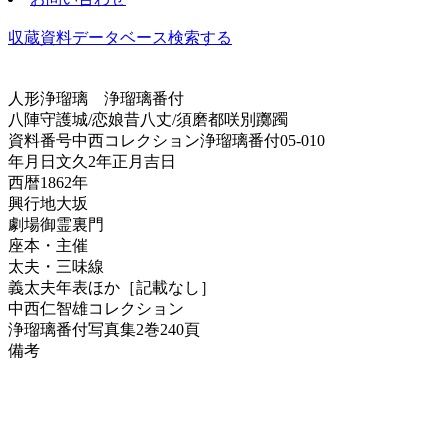
収蔵資料データベース
検索する
人形浄瑠璃
浄瑠璃番付
八陣守護城/恋娘昔八丈/須磨都咲別躑躅
資料番号
中西コレクション浄瑠璃番付05-010
年月日
文久2年正月吉日
西暦
1862年
興行地
大坂
劇場
御霊裏門
座本・主催
太夫・三味線
義太夫年表ほか
［記載なし］
中西仁智雄コレクション
浄瑠璃番付写真集
2巻240頁
備考