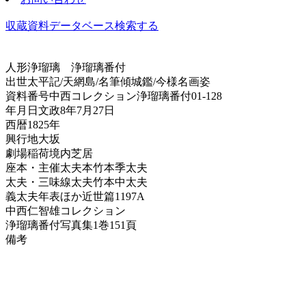
収蔵資料データベース
検索する
人形浄瑠璃
浄瑠璃番付
出世太平記/天網島/名筆傾城鑑/今様名画姿
資料番号
中西コレクション浄瑠璃番付01-128
年月日
文政8年7月27日
西暦
1825年
興行地
大坂
劇場
稲荷境内芝居
座本・主催
太夫本竹本季太夫
太夫・三味線
太夫竹本中太夫
義太夫年表ほか
近世篇1197A
中西仁智雄コレクション
浄瑠璃番付写真集
1巻151頁
備考