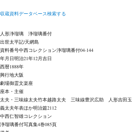
収蔵資料データベース
検索する
人形浄瑠璃
浄瑠璃番付
出世太平記/天網島
資料番号
中西コレクション浄瑠璃番付04-144
年月日
明治21年12月吉日
西暦
1888年
興行地
大阪
劇場
御霊文楽座
座本・主催
太夫・三味線
太夫竹本越路太夫 三味線豊沢広助 人形吉田玉
義太夫年表ほか
明治篇2112
中西仁智雄コレクション
浄瑠璃番付写真集
4巻085頁