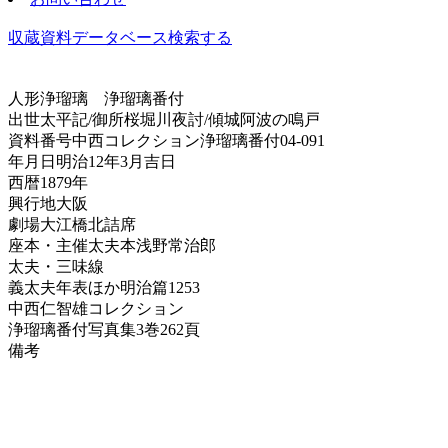
収蔵資料データベース
検索する
人形浄瑠璃
浄瑠璃番付
出世太平記/御所桜堀川夜討/傾城阿波の鳴戸
資料番号
中西コレクション浄瑠璃番付04-091
年月日
明治12年3月吉日
西暦
1879年
興行地
大阪
劇場
大江橋北詰席
座本・主催
太夫本浅野常治郎
太夫・三味線
義太夫年表ほか
明治篇1253
中西仁智雄コレクション
浄瑠璃番付写真集
3巻262頁
備考